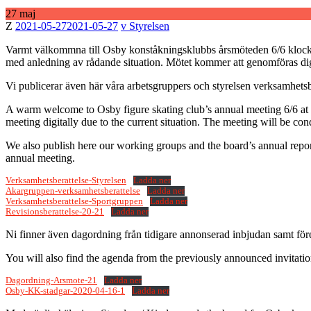
27
maj
Publicerad
Författare
2021-05-27
2021-05-27
Styrelsen
den
Varmt välkommna till Osby konståkningsklubbs årsmöteden 6/6 klockan 1
med anledning av rådande situation. Mötet kommer att genomföras dig
Vi publicerar även här våra arbetsgruppers och styrelsen verksamhetsb
A warm welcome to Osby figure skating club’s annual meeting 6/6 at 1
meeting digitally due to the current situation. The meeting will be co
We also publish here our working groups and the board’s annual repor
annual meeting.
Verksamhetsberattelse-Styrelsen
Ladda ner
Akargruppen-verksamhetsberattelse
Ladda ner
Verksamhetsberattelse-Sportgruppen
Ladda ner
Revisionsberattelse-20-21
Ladda ner
Ni finner även dagordning från tidigare annonserad inbjudan samt för
You will also find the agenda from the previously announced invitation
Dagordning-Arsmote-21
Ladda ner
Osby-KK-stadgar-2020-04-16-1
Ladda ner