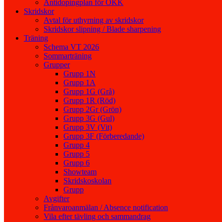
Antidopingplan för OKK
Skridskor
Avtal för uthyrning av skridskor
Skridskor slipning / Blade sharpening
Träning
Schema VT 2026
Sommarträning
Grupper
Grupp 1N
Grupp 1A
Grupp 1G (Grå)
Grupp 1R (Röd)
Grupp 2Gr (Grön)
Grupp 3G (Gul)
Grupp 3V (Vit)
Grupp 3F (Förberedande)
Grupp 4
Grupp 5
Grupp 6
Showteam
Skridskoskolan
Grupp
Avgifter
Frånvaroanmälan / Absence notification
Vila efter tävling och sammandrag