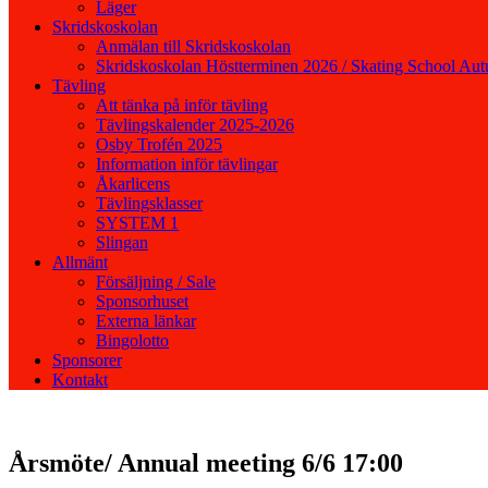
Läger
Skridskoskolan
Anmälan till Skridskoskolan
Skridskoskolan Höstterminen 2026 / Skating School Au
Tävling
Att tänka på inför tävling
Tävlingskalender 2025-2026
Osby Trofén 2025
Information inför tävlingar
Åkarlicens
Tävlingsklasser
SYSTEM 1
Slingan
Allmänt
Försäljning / Sale
Sponsorhuset
Externa länkar
Bingolotto
Sponsorer
Kontakt
Årsmöte/ Annual meeting 6/6 17:00