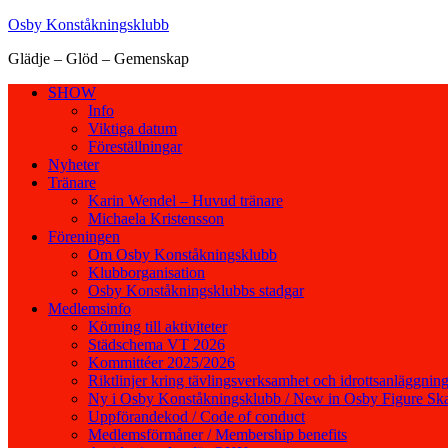
Hoppa
Osby Konståkningsklubb
till
Glädje – Glöd – Gemenskap
innehåll
SHOW
Info
Viktiga datum
Föreställningar
Nyheter
Tränare
Karin Wendel – Huvud tränare
Michaela Kristensson
Föreningen
Om Osby Konståkningsklubb
Klubborganisation
Osby Konståkningsklubbs stadgar
Medlemsinfo
Körning till aktiviteter
Städschema VT 2026
Kommittéer 2025/2026
Riktlinjer kring tävlingsverksamhet och idrottsanläggning
Ny i Osby Konståkningsklubb / New in Osby Figure Ska
Uppförandekod / Code of conduct
Medlemsförmåner / Membership benefits