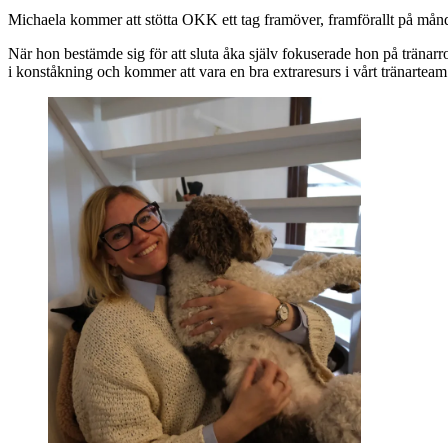
Michaela kommer att stötta OKK ett tag framöver, framförallt på månda
När hon bestämde sig för att sluta åka själv fokuserade hon på tränar
i konståkning och kommer att vara en bra extraresurs i vårt tränartea