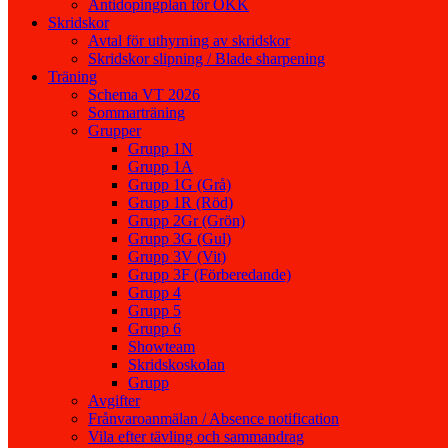
Antidopingplan för OKK
Skridskor
Avtal för uthyrning av skridskor
Skridskor slipning / Blade sharpening
Träning
Schema VT 2026
Sommarträning
Grupper
Grupp 1N
Grupp 1A
Grupp 1G (Grå)
Grupp 1R (Röd)
Grupp 2Gr (Grön)
Grupp 3G (Gul)
Grupp 3V (Vit)
Grupp 3F (Förberedande)
Grupp 4
Grupp 5
Grupp 6
Showteam
Skridskoskolan
Grupp
Avgifter
Frånvaroanmälan / Absence notification
Vila efter tävling och sammandrag