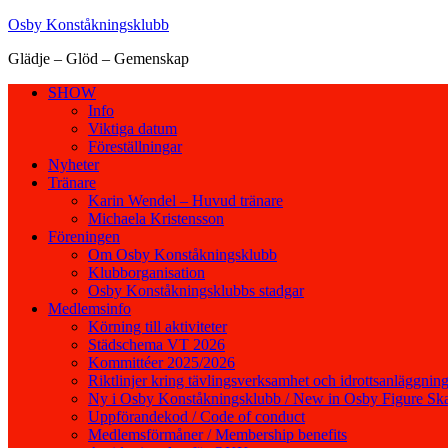
Hoppa
Osby Konståkningsklubb
till
Glädje – Glöd – Gemenskap
innehåll
SHOW
Info
Viktiga datum
Föreställningar
Nyheter
Tränare
Karin Wendel – Huvud tränare
Michaela Kristensson
Föreningen
Om Osby Konståkningsklubb
Klubborganisation
Osby Konståkningsklubbs stadgar
Medlemsinfo
Körning till aktiviteter
Städschema VT 2026
Kommittéer 2025/2026
Riktlinjer kring tävlingsverksamhet och idrottsanläggning
Ny i Osby Konståkningsklubb / New in Osby Figure Ska
Uppförandekod / Code of conduct
Medlemsförmåner / Membership benefits