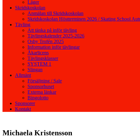
Läger
Skridskoskolan
Anmälan till Skridskoskolan
Skridskoskolan Höstterminen 2026 / Skating School Au
Tävling
Att tänka på inför tävling
Tävlingskalender 2025-2026
Osby Trofén 2025
Information inför tävlingar
Åkarlicens
Tävlingsklasser
SYSTEM 1
Slingan
Allmänt
Försäljning / Sale
Sponsorhuset
Externa länkar
Bingolotto
Sponsorer
Kontakt
Michaela Kristensson