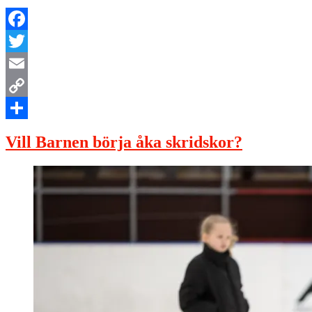
Facebook
Twitter
Email
Copy
Link
Dela
Vill Barnen börja åka skridskor?