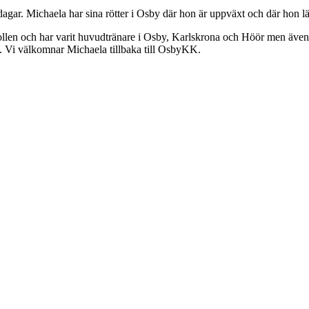
gar. Michaela har sina rötter i Osby där hon är uppväxt och där hon lä
rollen och har varit huvudtränare i Osby, Karlskrona och Höör men även 
m. Vi välkomnar Michaela tillbaka till OsbyKK.