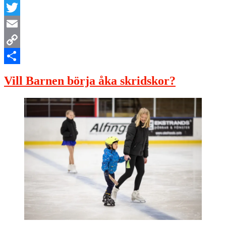
Facebook
Twitter
Email
Copy
Link
Dela
Vill Barnen börja åka skridskor?