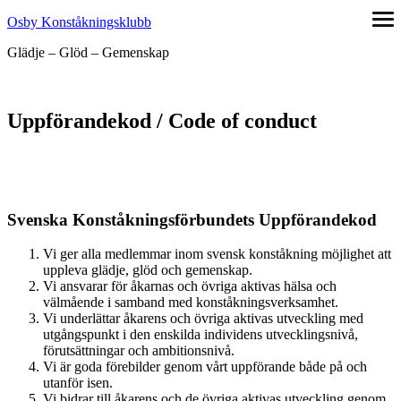
Hoppa
Osby Konståkningsklubb
öpp
till
me
Glädje – Glöd – Gemenskap
innehåll
Uppförandekod / Code of conduct
Svenska Konståkningsförbundets Uppförandekod
Vi ger alla medlemmar inom svensk konståkning möjlighet att
uppleva glädje, glöd och gemenskap.
Vi ansvarar för åkarnas och övriga aktivas hälsa och
välmående i samband med konståkningsverksamhet.
Vi underlättar åkarens och övriga aktivas utveckling med
utgångspunkt i den enskilda individens utvecklingsnivå,
förutsättningar och ambitionsnivå.
Vi är goda förebilder genom vårt uppförande både på och
utanför isen.
Vi bidrar till åkarens och de övriga aktivas utveckling genom