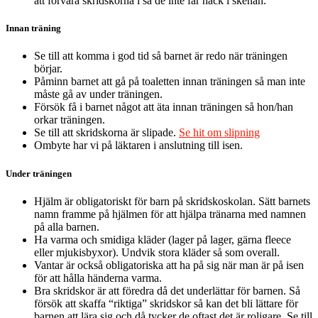
att förvara skridskorna i så de inte får hack i skenan.
Innan träning
Se till att komma i god tid så barnet är redo när träningen
börjar.
Påminn barnet att gå på toaletten innan träningen så man inte
måste gå av under träningen.
Försök få i barnet något att äta innan träningen så hon/han
orkar träningen.
Se till att skridskorna är slipade.
Se hit om slipning
Ombyte har vi på läktaren i anslutning till isen.
Under träningen
Hjälm är obligatoriskt för barn på skridskoskolan. Sätt barnets
namn framme på hjälmen för att hjälpa tränarna med namnen
på alla barnen.
Ha varma och smidiga kläder (lager på lager, gärna fleece
eller mjukisbyxor). Undvik stora kläder så som overall.
Vantar är också obligatoriska att ha på sig när man är på isen
för att hålla händerna varma.
Bra skridskor är att föredra då det underlättar för barnen. Så
försök att skaffa “riktiga” skridskor så kan det bli lättare för
barnen att lära sig och då tycker de oftast det är roligare. Se till