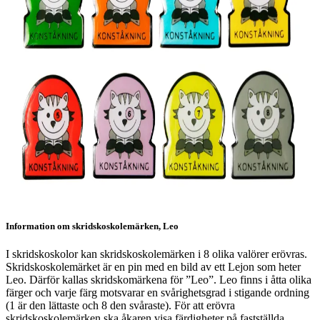
Information om skridskoskolemärken, Leo
I skridskoskolor kan skridskoskolemärken i 8 olika valörer erövras.
Skridskoskolemärket är en pin med en bild av ett Lejon som heter
Leo. Därför kallas skridskomärkena för ”Leo”. Leo finns i åtta olika
färger och varje färg motsvarar en svårighetsgrad i stigande ordning
(1 är den lättaste och 8 den svåraste). För att erövra
skridskoskolemärken ska åkaren visa färdigheter på fastställda