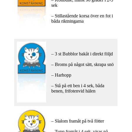
sek
– Stillastående korsa över en fot i
båda riktningarna
– 3 st Bubblor bakåt i direkt följd
– Broms på något sätt, skrapa snö
– Harhopp
– Stå på ett ben i 4 sek, båda
benen, frifotenvid hälen
– Slalom framåt på två fötter
– Tupp framåt i 4 sek, visas på