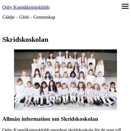
Hoppa
Osby Konståkningsklubb
öpp
till
me
Glädje – Glöd – Gemenskap
innehåll
Skridskoskolan
Allmän information om Skridskoskolan
Osby Konståkningsklubb anordnar skridskoskola för de som vill