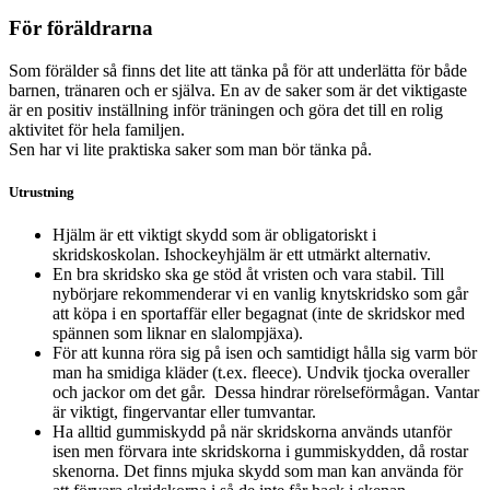
För föräldrarna
Som förälder så finns det lite att tänka på för att underlätta för både
barnen, tränaren och er själva. En av de saker som är det viktigaste
är en positiv inställning inför träningen och göra det till en rolig
aktivitet för hela familjen.
Sen har vi lite praktiska saker som man bör tänka på.
Utrustning
Hjälm är ett viktigt skydd som är obligatoriskt i
skridskoskolan. Ishockeyhjälm är ett utmärkt alternativ.
En bra skridsko ska ge stöd åt vristen och vara stabil. Till
nybörjare rekommenderar vi en vanlig knytskridsko som går
att köpa i en sportaffär eller begagnat (inte de skridskor med
spännen som liknar en slalompjäxa).
För att kunna röra sig på isen och samtidigt hålla sig varm bör
man ha smidiga kläder (t.ex. fleece). Undvik tjocka overaller
och jackor om det går. Dessa hindrar rörelseförmågan. Vantar
är viktigt, fingervantar eller tumvantar.
Ha alltid gummiskydd på när skridskorna används utanför
isen men förvara inte skridskorna i gummiskydden, då rostar
skenorna. Det finns mjuka skydd som man kan använda för