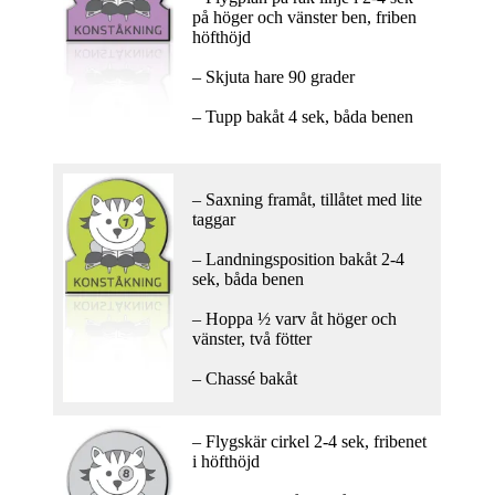
på höger och vänster ben, friben
höfthöjd
– Skjuta hare 90 grader
– Tupp bakåt 4 sek, båda benen
– Saxning framåt, tillåtet med lite
taggar
– Landningsposition bakåt 2-4
sek, båda benen
– Hoppa ½ varv åt höger och
vänster, två fötter
– Chassé bakåt
– Flygskär cirkel 2-4 sek, fribenet
i höfthöjd