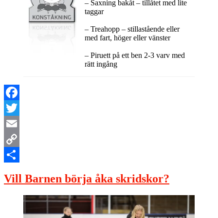
– Saxning bakåt – tillåtet med lite
taggar
– Treahopp – stillastående eller
med fart, höger eller vänster
– Piruett på ett ben 2-3 varv med
rätt ingång
Facebook
Twitter
Email
Copy
Link
Dela
Vill Barnen börja åka skridskor?