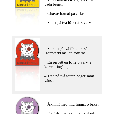
båda benen
– Chassé framåt på cirkel
– Snurr på två fötter 2-3 varv
– Slalom på två fötter bakåt.
Höftbredd mellan fötterna
– En piruett en fot 2-3 varv, ej
korrekt ingång
– Trea på två fötter, höger samt
vänster
– Åkning med glid framåt o bakåt
– Flygplan på rak linje i 2-4 sek