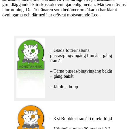
grundläggande skridskoskoleövningar enligt nedan. Märken erövras
i turordning. Det är tränaren som bedömer om åkarna har klarat
övningarna och därmed har erövrat motsvarande Leo.
– Glada fötter/hälarna
pussas/pingvingång framåt – gång
framåt
– Tårna pussas/pingvingång bakåt
– gång bakåt
– Jämfota hopp
– 3 st Bubblor framåt i direkt följd
– Köttbulle, minst 90 grader i 2-3