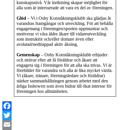
kunskapsnivå. Vår inriktning skapar möjlighet för
alla som är intresserade att vara en del av föreningen.
Glöd
– Vi i Osby Konståkningsklubb ska glädjas åt
varandras framgångar och utveckling. För att behålla
engagemang i föreningen/sporten uppmuntrar och
motiverar vi våra äldre åkare till vidareutveckling
som instruktör och/eller domare även efter
avslutad/nedtrappad aktiv åkning.
Gemenskap
– Osby Konståkningsklubb erbjuder
och strävar efter att få föräldrar och åkare att
engagera sig i föreningen för att alla ska trivas. Vi är
förebilder för varandra och alla är lika mycket värda.
Vi (åkare, tränare, föreningsledare och föräldrar)
stärker sammanhållningen genom arbetet med den
årliga Isshowen som även bidrar till ökat intresse för
föreningen hos allmänheten.
Facebook
Twitter