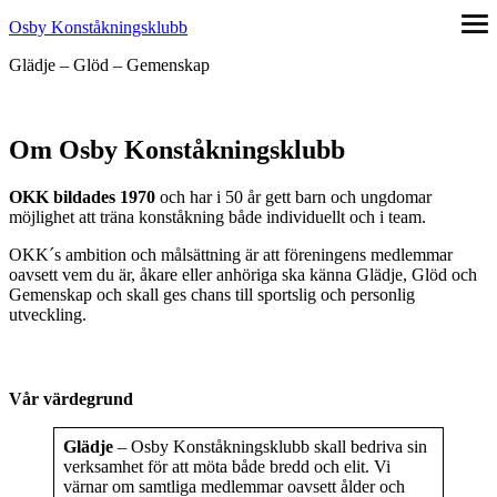
Hoppa
Osby Konståkningsklubb
öpp
till
me
Glädje – Glöd – Gemenskap
innehåll
Om Osby Konståkningsklubb
OKK bildades 1970
och har i 50 år gett barn och ungdomar
möjlighet att träna konståkning både individuellt och i team.
OKK´s ambition och målsättning är att föreningens medlemmar
oavsett vem du är, åkare eller anhöriga ska känna Glädje, Glöd och
Gemenskap och skall ges chans till sportslig och personlig
utveckling.
Vår värdegrund
Glädje
– Osby Konståkningsklubb skall bedriva sin
verksamhet för att möta både bredd och elit. Vi
värnar om samtliga medlemmar oavsett ålder och