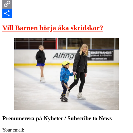
Email
Copy
Link
Dela
Vill Barnen börja åka skridskor?
Prenumerera på Nyheter / Subscribe to News
Your email: