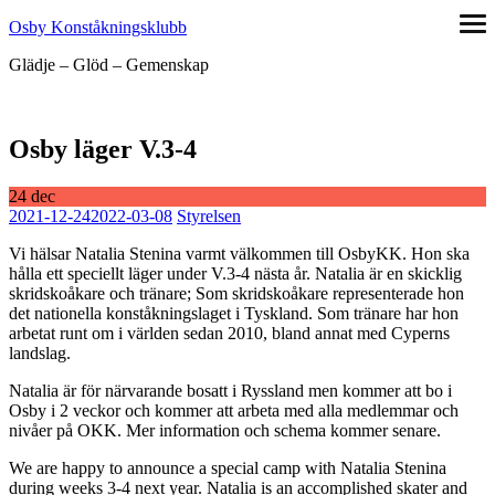
Hoppa
Osby Konståkningsklubb
öpp
till
me
Glädje – Glöd – Gemenskap
innehåll
Osby läger V.3-4
24
dec
Publicerad
Författare
2021-12-24
2022-03-08
Styrelsen
den
Vi hälsar Natalia Stenina varmt välkommen till OsbyKK. Hon ska
hålla ett speciellt läger under V.3-4 nästa år. Natalia är en skicklig
skridskoåkare och tränare; Som skridskoåkare representerade hon
det nationella konståkningslaget i Tyskland. Som tränare har hon
arbetat runt om i världen sedan 2010, bland annat med Cyperns
landslag.
Natalia är för närvarande bosatt i Ryssland men kommer att bo i
Osby i 2 veckor och kommer att arbeta med alla medlemmar och
nivåer på OKK. Mer information och schema kommer senare.
We are happy to announce a special camp with Natalia Stenina
during weeks 3-4 next year. Natalia is an accomplished skater and