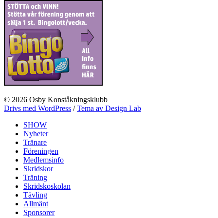
© 2026 Osby Konståkningsklubb
Drivs med WordPress
/
Tema av Design Lab
SHOW
Nyheter
Tränare
Föreningen
Medlemsinfo
Skridskor
Träning
Skridskoskolan
Tävling
Allmänt
Sponsorer