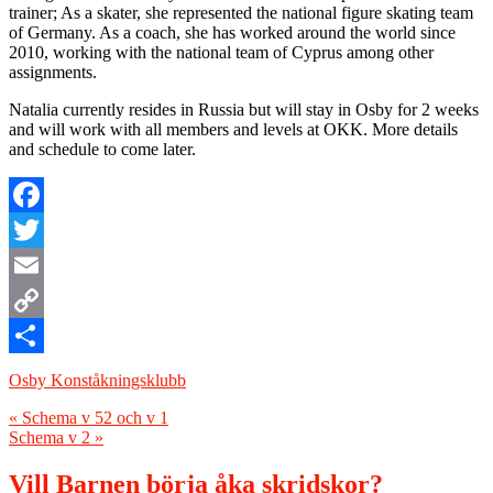
trainer; As a skater, she represented the national figure skating team
of Germany. As a coach, she has worked around the world since
2010, working with the national team of Cyprus among other
assignments.
Natalia currently resides in Russia but will stay in Osby for 2 weeks
and will work with all members and levels at OKK. More details
and schedule to come later.
Facebook
Twitter
Email
Copy
Link
Dela
Osby Konståkningsklubb
Inläggsnavigering
«
Schema v 52 och v 1
Schema v 2
»
Vill Barnen börja åka skridskor?