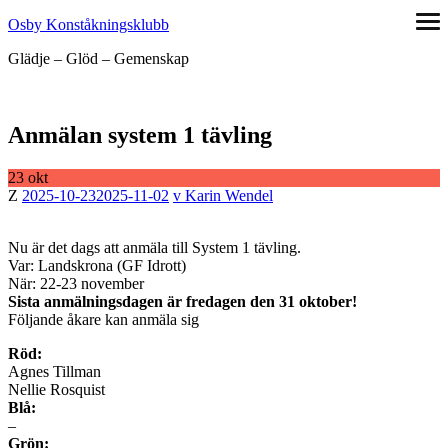
Hoppa
Osby Konståkningsklubb
öpp
till
me
Glädje – Glöd – Gemenskap
innehåll
Anmälan system 1 tävling
23
okt
Publicerad
Författare
2025-10-23
2025-11-02
Karin Wendel
den
Nu är det dags att anmäla till System 1 tävling.
Var: Landskrona (GF Idrott)
När: 22-23 november
Sista anmälningsdagen är fredagen den 31 oktober!
Följande åkare kan anmäla sig
Röd:
Agnes Tillman
Nellie Rosquist
Blå:
–
Grön: