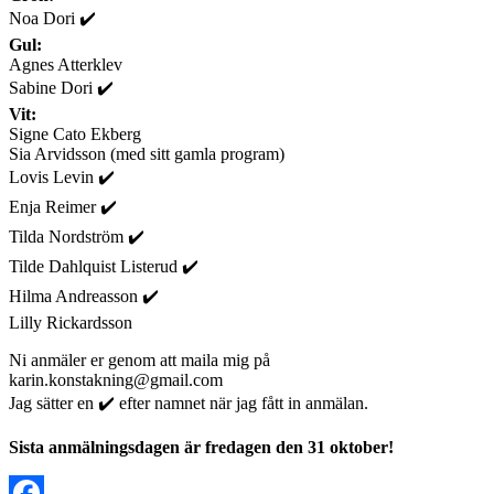
Noa Dori ✔️
Gul:
Agnes Atterklev
Sabine Dori ✔️
Vit:
Signe Cato Ekberg
Sia Arvidsson (med sitt gamla program)
Lovis Levin ✔️
Enja Reimer ✔️
Tilda Nordström ✔️
Tilde Dahlquist Listerud ✔️
Hilma Andreasson ✔️
Lilly Rickardsson
Ni anmäler er genom att maila mig på
karin.konstakning@gmail.com
Jag sätter en ✔️ efter namnet när jag fått in anmälan.
Sista anmälningsdagen är fredagen den 31 oktober!