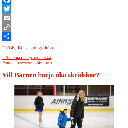
Facebook
Twitter
Email
Copy
Link
Dela
Osby Konståkningsklubb
Inläggsnavigering
«
Schema och grupper v44
Anmälan system 3 tävling
»
Vill Barnen börja åka skridskor?